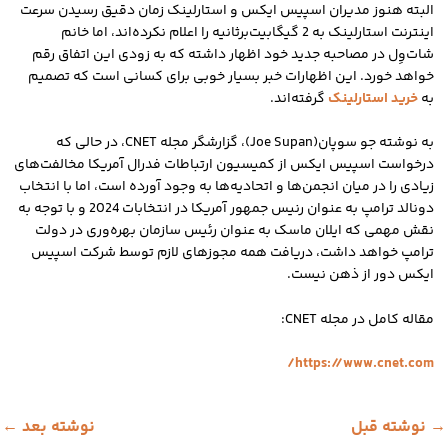
البته هنوز مدیران اسپیس ایکس و استارلینک زمان دقیق رسیدن سرعت
اینترنت استارلینک به 2 گیگابیت‌برثانیه را اعلام نکرده‌اند، اما خانم
شات‌وِل در مصاحبه جدید خود اظهار داشته که به زودی این اتفاق رقم
خواهد خورد. این اظهارات خبر بسیار خوبی برای کسانی است که تصمیم
به
خرید استارلینک
گرفته‌اند.
به نوشته جو سوپان(Joe Supan)، گزارشگر مجله CNET، در حالی که
درخواست اسپیس ایکس از کمیسیون ارتباطات فدرال آمریکا مخالفت‌های
زیادی را در میان انجمن‌ها و اتحادیه‌ها به وجود آورده است، اما با انتخاب
دونالد ترامپ به عنوان رنیس جمهور آمریکا در انتخابات 2024 و با توجه به
نقش مهمی که ایلان ماسک به عنوان رئیس سازمان بهره‌وری در دولت
ترامپ خواهد داشت، دریافت همه مجوزهای لازم توسط شرکت اسپیس
ایکس دور از ذهن نیست.
مقاله کامل در مجله CNET:
https://www.cnet.com/
→
نوشته قبل
نوشته بعد
←
یمایش